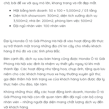
chờ, bãi để xe với quy mô lớn, khang trang và rất đẹp mắt.
Mặt bằng kinh doanh: 50 x 100 = 5,000m2 / 03 tầng
Diện tích showroom: 300m2; diện tích xưởng dịch vụ:
3,500m2; nhà ăn: 200m2; phòng làm việc 500m2
Đội ngũ nhân viên: 100 nhân viên
Đại lý Honda Ô tô Giải Phóng Hà Nội đi vào hoạt động đã thực
sự trở thành một trong những địa chỉ tin cậy cho nhiều khách
hàng ở thủ đô và các tỉnh phía Bắc.
Bên cạnh đó, dịch vụ sau bán hàng cũng được Honda Ô tô Giải
Phóng Hà Nội xác định là nhiệm vụ thiết yếu ngay từ khi mới
thành lập. Các hoạt động như tặng hoa, chụp ảnh, tặng quà lưu
niệm cho các khách hàng mua xe hay thường xuyên gửi thư,
gọi điện thăm hỏi tình trạng xe của khách hàng luôn được đại lý
thực hiện chu đáo, tận tâm.
Không những thúc đẩy các hoạt động kinh doanh, Honda Ô tô
Giải Phóng Hà Nội còn rất quan tâm đến đội ngũ cán bộ công
nhân viên – những người đại diện mang chất lượng dịch vụ đến
với khách hàng.