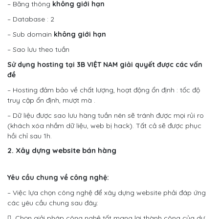
– Băng thông
không giới hạn
– Database : 2
– Sub domain
không giới hạn
– Sao lưu theo tuần
Sử dụng hosting tại 3B VIỆT NAM giải quyết được các vấn
đề
– Hosting đảm bảo về chất lượng, hoạt động ổn định : tốc độ
truy cập ổn định, mượt mà .
– Dữ liệu được sao lưu hàng tuần nên sẽ tránh được mọi rủi ro
(khách xóa nhầm dữ liệu, web bị hack). Tất cả sẽ được phục
hồi chỉ sau 1h.
2. Xây dựng website bán hàng
Yêu cầu chung về công nghệ:
– Việc lựa chọn công nghệ để xây dựng website phải đáp ứng
các yêu cầu chung sau đây:
 Chọn giải pháp công nghệ tốt mang lại thành công của dự