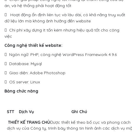
án, và hệ thống phải hoạt động tốt
 Hoạt động ổn định liên tục và lâu dài, có khả năng truy xuất
dữ liệu lớn mà không ảnh hưởng đến website
 Chi phí xây dựng ít tốn kém nhưng hiệu quả tốt cho công
việc
Công nghệ thiết kế website:
 Ngôn ngữ: PHP, công nghệ WordPress Framework 4.9.6
 Database: Mysql
 Giao diện: Adobe Photoshop
 OS server: Linux
Bảng chức năng
STT
Dịch Vụ
Ghi Chú
THIẾT KẾ TRANG CHỦ
Được thiết kế theo bố cục và phong cách củ
dịch vụ của Công ty, trình bày thông tin hình ảnh các dịch vụ m