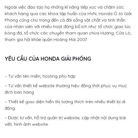
Ngoài việc đào tạo họ những kĩ năng tiếp xúc và chăm sóc
khách hàng qua các khóa tập huấn của HVN, Honda Ô tô Giải
Phóng cũng chú trọng đến cả đời sống vật chất và tinh thần
của nhân viên với nhiều hoạt động bổ ích như: tổ chức giao lưu
bóng đá, tổ chức các chuyến tham quan chùa Hương, Cửa Lò;
tham gia hội khỏe quận Hoàng Mai 2007.
YÊU CẦU CỦA HONDA GIẢI PHÓNG
– Tư vấn tên miền, hosting phù hợp
– Tư vấn thiết kế website thương hiệu đồng thời phục vụ mục
đích bán hàng
– Thiết kế giao diện hiển thị tương thích trên nhiều thiết bị di
động.
– Được tư vấn, hỗ trợ quản trị website, cập nhật nội dung bài
viết, hình ảnh website.