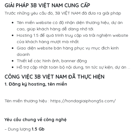
GIẢI PHÁP 3B VIỆT NAM CUNG CẤP
Trước những yêu cầu đó, 3B VIỆT NAM đã đưa ra giải pháp
Tên miền website có độ nhận diện thương hiệu, dự án
cao, giúp khách hàng dễ dàng nhớ tới.
Hosting 1.5 để quá trình truy cập và trải nghiệm website
của khách hàng mượt mà nhất.
Giao diện website bán hàng phục vụ mục đích kinh
doanh
Thiết kế các hình ảnh, banner động
Hỗ trợ cập nhật toàn bộ nội dung, tin tức sự kiện, dự án …
CÔNG VIỆC 3B VIỆT NAM ĐÃ THỰC HIỆN
1. Đăng ký hosting, tên miền
Tên miền thương hiệu : https://hondagiaiphong5s.com/
Yêu cầu chung về công nghệ
– Dung lượng
1.5 Gb