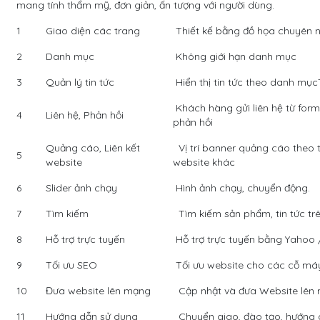
mang tính thẩm mỹ, đơn giản, ấn tượng với người dùng.
1
Giao diện các trang
Thiết kế bằng đồ họa chuyên n
2
Danh mục
Không giới hạn danh mục
3
Quản lý tin tức
Hiển thị tin tức theo danh mục
Khách hàng gửi liên hệ từ form
4
Liên hệ, Phản hồi
phản hồi
Quảng cáo, Liên kết
Vị trí banner quảng cáo theo 
5
website
website khác
6
Slider ảnh chạy
Hình ảnh chạy, chuyển động.
7
Tìm kiếm
Tìm kiếm sản phẩm, tin tức tr
8
Hỗ trợ trực tuyến
Hỗ trợ trực tuyến bằng Yahoo 
9
Tối ưu SEO
Tối ưu website cho các cỗ máy
10
Đưa website lên mạng
Cập nhật và đưa Website lên 
11
Hướng dẫn sử dụng
Chuyển giao, đào tạo, hướng d