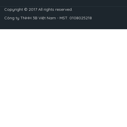
Copyright © 2017 All rights reserved.
Công ty TNHH 3B Việt Nam - MST: 0108025218