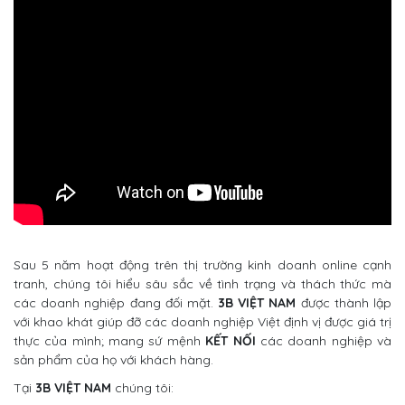
Sau 5 năm hoạt động trên thị trường kinh doanh online cạnh
tranh, chúng tôi hiểu sâu sắc về tình trạng và thách thức mà
các doanh nghiệp đang đối mặt.
3B VIỆT NAM
được thành lập
với khao khát giúp đỡ các doanh nghiệp Việt định vị được giá trị
thực của mình; mang sứ mệnh
KẾT NỐI
các doanh nghiệp và
sản phẩm của họ với khách hàng.
Tại
3B VIỆT NAM
chúng tôi: