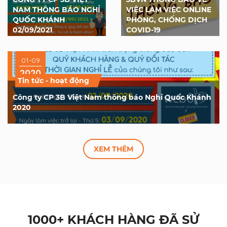
NAM THÔNG BÁO NGHỈ
VIỆC LÀM VIỆC ONLINE
QUỐC KHÁNH
,
PHÒNG, CHỐNG DỊCH
,
02/09/2021
COVID-19
01-09
2020
Tin tức - hoạt động
Công ty CP 3B Việt Nam thông báo Nghỉ Quốc Khánh
2020
XEM THÊM
1000+ KHÁCH HÀNG ĐÃ SỬ