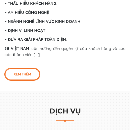
– THẤU HIỂU KHÁCH HÀNG.
– AM HIỂU CÔNG NGHỆ
– NGÀNH NGHỀ LĨNH VỰC KINH DOANH.
– ĐỊNH VỊ LINH HOẠT
– ĐƯA RA GIẢI PHÁP TOÀN DIỆN.
3B VIỆT NAM
luôn hướng đến quyền lợi của khách hàng và của
các thành viên [...]
XEM THÊM
DỊCH VỤ