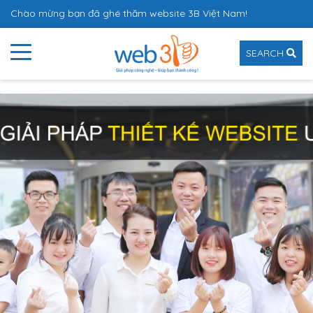
Chào mừng bạn đã ghé thăm website 3B Việt Nam!
SEARCH