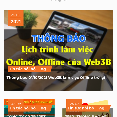
24-09
2021
Tin tức - hoạt động
Tin tức nội bộ
Thông báo 01/10/2021 Web3B làm việc Offline trở lại
,
02-09
26-07
Tin tức - hoạt động
Tin tức nội bộ
Tin tức - hoạt động
Tin tức nội bộ
2021
2021
CÔNG TY CP 3B VIỆT
3BVN THÔNG BÁO VỀ