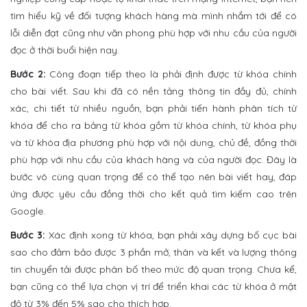
tìm hiểu kỹ về đối tượng khách hàng mà mình nhắm tới để có
lỗi diễn đạt cũng như văn phong phù hợp với nhu cầu của người
đọc ở thời buổi hiện nay.
Bước 2:
Công đoạn tiếp theo là phải định được từ khóa chính
cho bài viết. Sau khi đã có nền tảng thông tin đầy đủ, chính
xác, chi tiết từ nhiều nguồn, bạn phải tiến hành phân tích từ
khóa để cho ra bảng từ khóa gồm từ khóa chính, từ khóa phụ
và từ khóa địa phương phù hợp với nội dung, chủ đề, đồng thời
phù hợp với nhu cầu của khách hàng và của người đọc. Đây là
bước vô cùng quan trọng để có thể tạo nên bài viết hay, đáp
ứng được yêu cầu đồng thời cho kết quả tìm kiếm cao trên
Google.
Bước 3:
Xác định xong từ khóa, bạn phải xây dựng bố cục bài
sao cho đảm bảo được 3 phần mở, thân và kết và lượng thông
tin chuyển tải được phân bố theo mức độ quan trọng. Chưa kể,
bạn cũng có thể lựa chọn vị trí để triển khai các từ khóa ở mật
độ từ 3% đến 5% sao cho thích hợp.