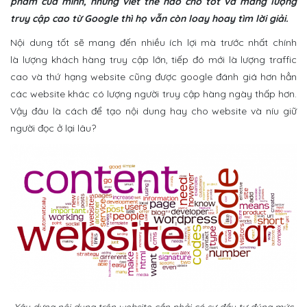
phẩm của mình, nhưng viết thế nào cho tốt và mang lượng
truy cập cao từ Google thì họ vẫn còn loay hoay tìm lời giải.
Nội dung tốt sẽ mang đến nhiều ích lợi mà trước nhất chính
là lượng khách hàng truy cập lớn, tiếp đó mới là lượng traffic
cao và thứ hạng website cũng được google đánh giá hơn hẳn
các website khác có lượng người truy cập hàng ngày thấp hơn.
Vậy đâu là cách để tạo nội dung hay cho website và níu giữ
người đọc ở lại lâu?
Xây dựng nội dung trên website cần phải có sự đầu tư đúng mức